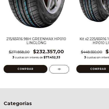
215/65R16 98H GREENMAX HP010
Kit x2 225/65R1
LINGLONG
HP010 L
$232.357,00
$
$271.858,00
$448.550,00
3
cuotas sin interés de
$77.452,33
3
cuotas sin inter
Categorías