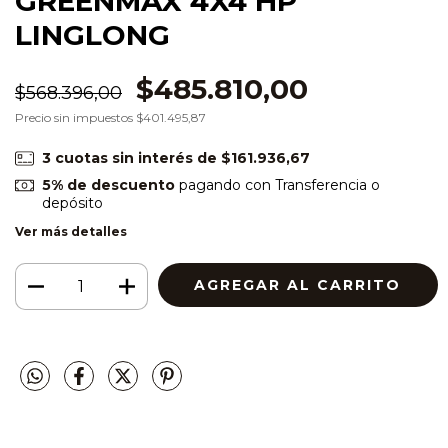
GREENMAX 4X4 HP
LINGLONG
$485.810,00
$568.396,00
Precio sin impuestos
$401.495,87
3
cuotas sin interés de
$161.936,67
5% de descuento
pagando con Transferencia o
depósito
Ver más detalles