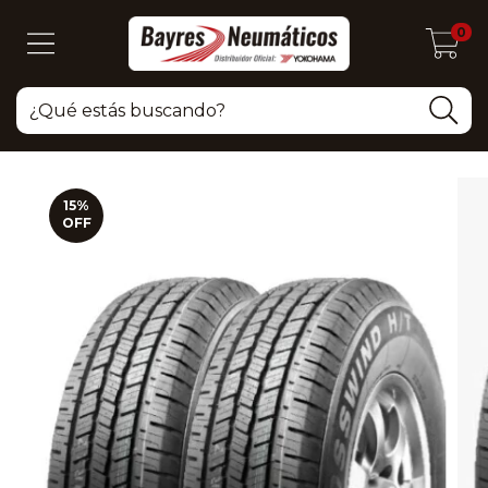
0
15
%
OFF