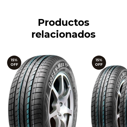
Productos
relacionados
15
%
15
%
OFF
OFF