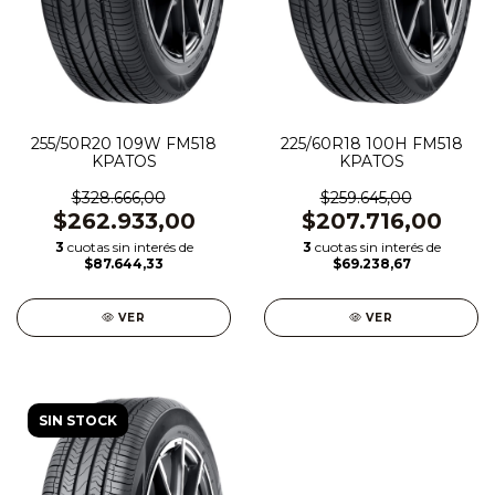
255/50R20 109W FM518
225/60R18 100H FM518
KPATOS
KPATOS
$328.666,00
$259.645,00
$262.933,00
$207.716,00
3
cuotas sin interés de
3
cuotas sin interés de
$87.644,33
$69.238,67
VER
VER
SIN STOCK