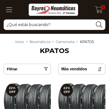
0
Inicio
>
Neumáticos
>
Camioneta
>
KPATOS
KPATOS
Filtrar
22
%
22
%
OFF
OFF