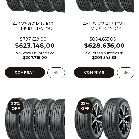
4x3 225/60R18 100H
4x3 225/65R17 102H
FM518 KPATOS
FM518 KPATOS
$797.629,00
$804.653,00
$623.148,00
$628.636,00
3
cuotas sin interés de
3
cuotas sin interés de
$207.716,00
$209.545,33
22
%
22
%
OFF
OFF