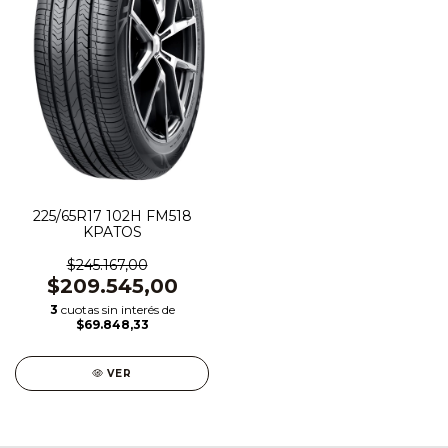
225/65R17 102H FM518
KPATOS
$245.167,00
$209.545,00
3
cuotas sin interés de
$69.848,33
VER