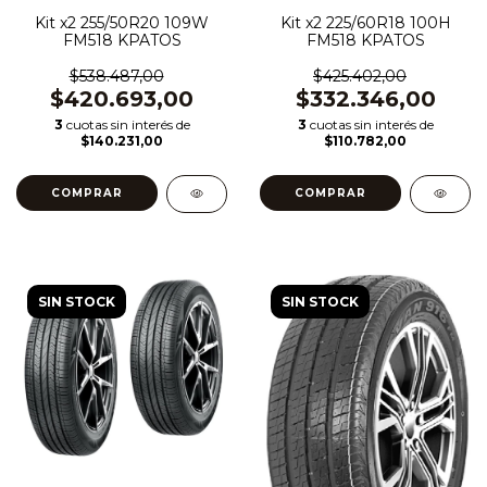
Kit x2 255/50R20 109W
Kit x2 225/60R18 100H
FM518 KPATOS
FM518 KPATOS
$538.487,00
$425.402,00
$420.693,00
$332.346,00
3
cuotas sin interés de
3
cuotas sin interés de
$140.231,00
$110.782,00
SIN STOCK
SIN STOCK