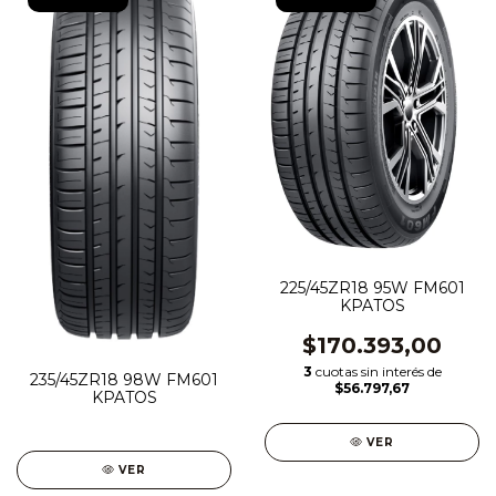
225/45ZR18 95W FM601
KPATOS
$170.393,00
3
cuotas sin interés de
235/45ZR18 98W FM601
$56.797,67
KPATOS
VER
VER