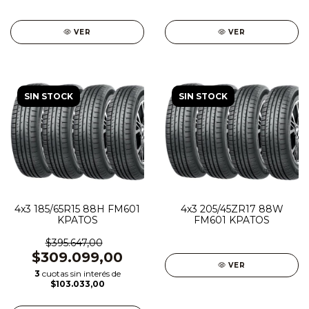
VER
VER
SIN STOCK
SIN STOCK
4x3 185/65R15 88H FM601
4x3 205/45ZR17 88W
KPATOS
FM601 KPATOS
$395.647,00
$309.099,00
VER
3
cuotas sin interés de
$103.033,00