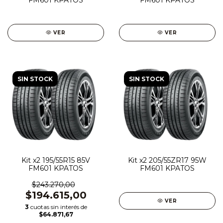
VER
VER
SIN STOCK
SIN STOCK
Kit x2 195/55R15 85V
Kit x2 205/55ZR17 95W
FM601 KPATOS
FM601 KPATOS
$243.270,00
$194.615,00
VER
3
cuotas sin interés de
$64.871,67