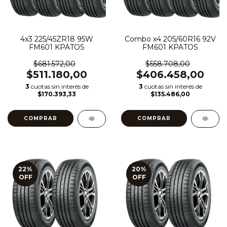
4x3 225/45ZR18 95W
Combo x4 205/60R16 92V
FM601 KPATOS
FM601 KPATOS
$681.572,00
$558.708,00
$511.180,00
$406.458,00
3
cuotas sin interés de
3
cuotas sin interés de
$170.393,33
$135.486,00
22
%
20
%
OFF
OFF