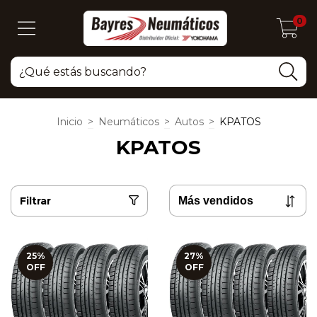
0
Inicio
>
Neumáticos
>
Autos
>
KPATOS
KPATOS
Filtrar
25
%
27
%
OFF
OFF