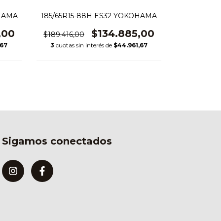
OHAMA
185/65R15-88H ES32 YOKOHAMA
205/55R16
,00
$134.885,00
$189.416,00
$275.414,
,67
3
cuotas sin interés de
$44.961,67
3
cuotas si
Sigamos conectados