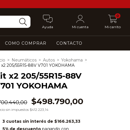
0
Ayuda
Mi cuenta
Mi carrito
COMO COMPRAR
CONTACTO
cio
>
Neumáticos
>
Autos
>
Yokohama
>
t x2 205/55R15-88V V701 YOKOHAMA
it x2 205/55R15-88V
V701 YOKOHAMA
$498.790,00
700.440,00
cio sin impuestos
$412.223,14
3
cuotas sin interés de
$166.263,33
5% de descuento
pagando con