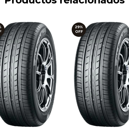
Productos relacionados
%
29
%
F
OFF