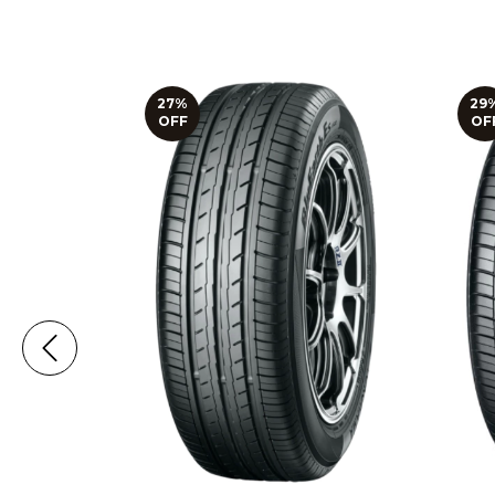
27
%
29
OFF
OF