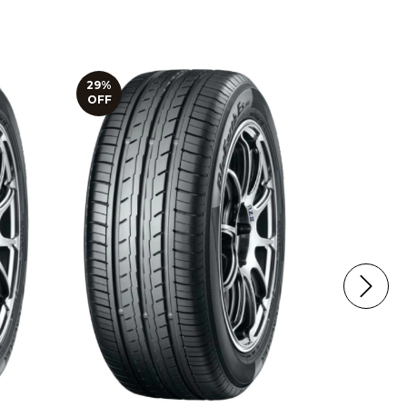
29
%
29
%
OFF
OFF