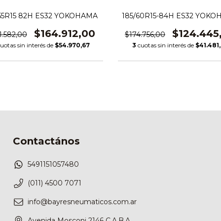
/55R15 82H ES32 YOKOHAMA
185/60R15-84H ES32 YOK
$164.912,00
$124.445
1.582,00
$174.756,00
uotas sin interés de
$54.970,67
3
cuotas sin interés de
$41.481
Contactános
5491151057480
(011) 4500 7071
info@bayresneumaticos.com.ar
Avenida Mosconi 2146 C.A.B.A.