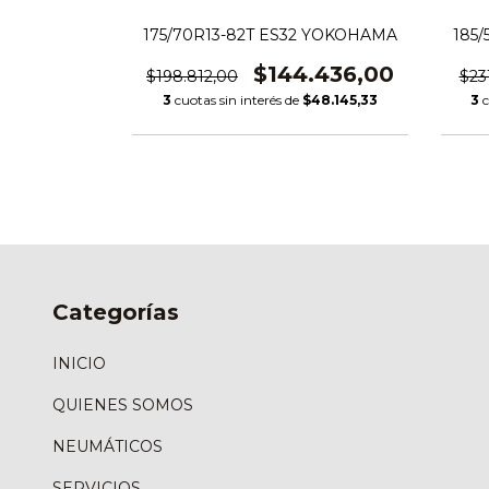
1 YOKOHAMA
175/70R13-82T ES32 YOKOHAMA
185
.200,00
$144.436,00
$198.812,00
$23
147.733,33
3
cuotas sin interés de
$48.145,33
3
c
Categorías
INICIO
QUIENES SOMOS
NEUMÁTICOS
SERVICIOS