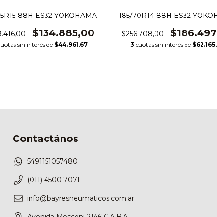
65R15-88H ES32 YOKOHAMA
185/70R14-88H ES32 YOK
$134.885,00
$186.497
9.416,00
$256.708,00
cuotas sin interés de
$44.961,67
3
cuotas sin interés de
$62.165
Contactános
5491151057480
(011) 4500 7071
info@bayresneumaticos.com.ar
Avenida Mosconi 2146 C.A.B.A.