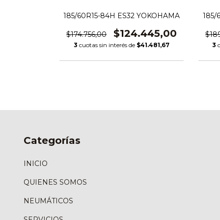
1 YOKOHAMA
185/60R15-84H ES32 YOKOHAMA
185/
.200,00
$124.445,00
$174.756,00
$18
147.733,33
3
cuotas sin interés de
$41.481,67
3
Categorías
INICIO
QUIENES SOMOS
NEUMÁTICOS
SERVICIOS