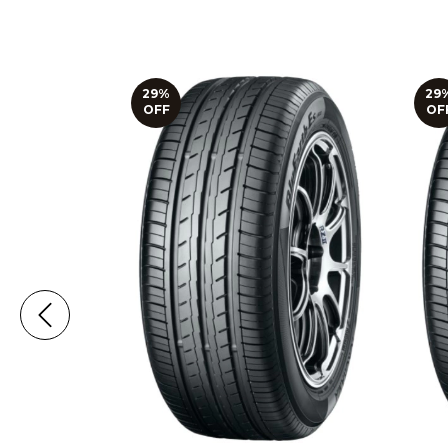
29
%
29
OFF
OF