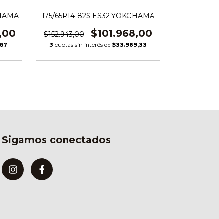
OHAMA
175/65R14-82S ES32 YOKOHAMA
175/60R15
,00
$101.968,00
$152.943,00
$203.174,0
,67
3
cuotas sin interés de
$33.989,33
3
cuotas si
Sigamos conectados