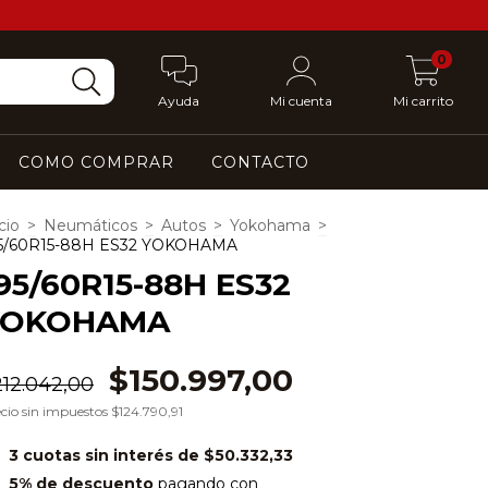
0
Ayuda
Mi cuenta
Mi carrito
COMO COMPRAR
CONTACTO
cio
>
Neumáticos
>
Autos
>
Yokohama
>
5/60R15-88H ES32 YOKOHAMA
95/60R15-88H ES32
YOKOHAMA
$150.997,00
212.042,00
cio sin impuestos
$124.790,91
3
cuotas sin interés de
$50.332,33
5% de descuento
pagando con