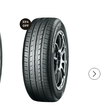
33
%
29
%
OFF
OFF