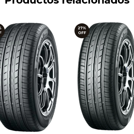
Productos relacionados
%
27
%
F
OFF