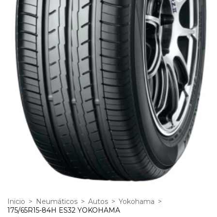
Inicio
>
Neumáticos
>
Autos
>
Yokohama
>
175/65R15-84H ES32 YOKOHAMA