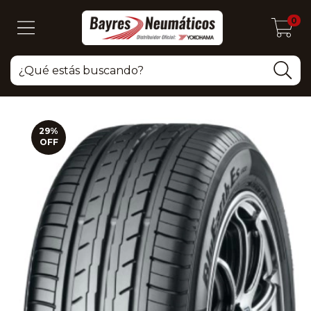
0
29
%
OFF