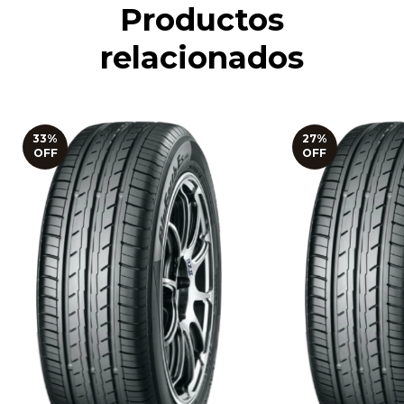
Productos
relacionados
33
%
27
%
OFF
OFF