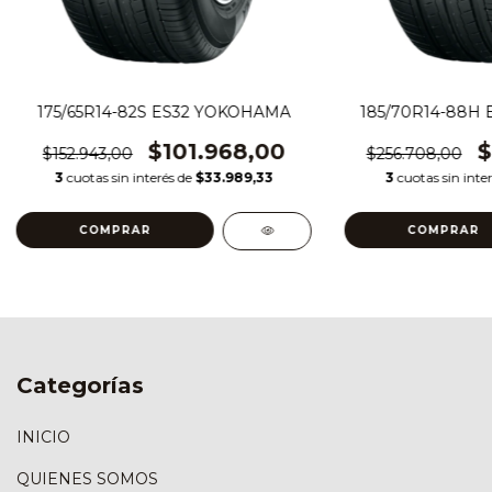
175/65R14-82S ES32 YOKOHAMA
185/70R14-88H
$101.968,00
$
$152.943,00
$256.708,00
3
cuotas sin interés de
$33.989,33
3
cuotas sin inte
Categorías
INICIO
QUIENES SOMOS